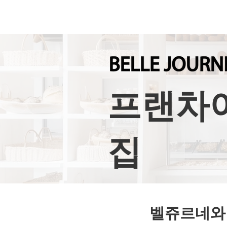
프랜차이
집
벨쥬르네와